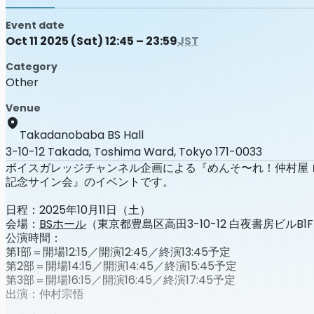
Event date
Oct 11 2025 (Sat) 12:45 – 23:59
JST
Category
Other
Venue
Takadanobaba BS Hall
3-10-12 Takada, Toshima Ward, Tokyo 171-0033
ボイスガレッジチャンネル企画による『めんそ〜れ！仲村屋 ロケ
記念サイン会』のイベントです。
日程：2025年10月11日（土）
会場：
BSホール
（東京都豊島区高田3-10-12 白夜書房ビルB1
公演時間：
第1部＝開場12:15／開演12:45／終演13:45予定
第2部＝開場14:15／開演14:45／終演15:45予定
第3部＝開場16:15／開演16:45／終演17:45予定
出演：仲村宗悟