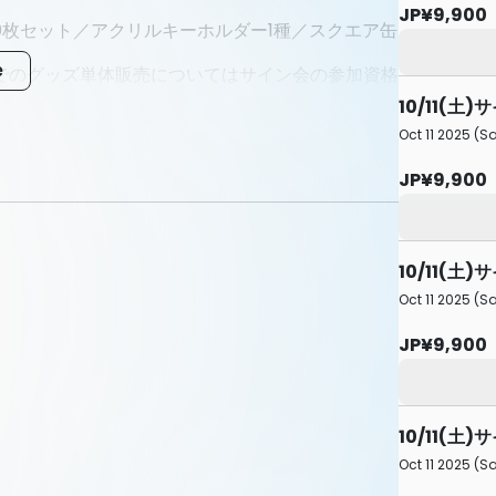
JP¥9,900
10枚セット／アクリルキーホルダー1種／スクエア缶
e
でのグッズ単体販売についてはサイン会の参加資格
10/11(土
がございます
Oct 11 2025 (Sa
e/blomaga/ar2219960
JP¥9,900
先行抽選申込開始
10/11(
切り
Oct 11 2025 (Sa
前-当日チケット先着販売開始
JP¥9,900
別の変更、申込のキャンセルは行なっておりませ
10/11(
Oct 11 2025 (Sa
場合のみ、チケットの払い戻しをさせていただきま