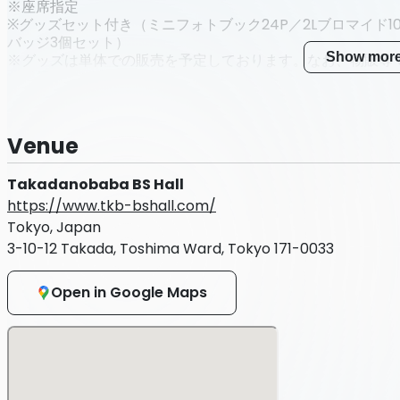
※座席指定
※グッズセット付き（ミニフォトブック24P／2Lブロマイド
バッジ3個セット）
Show mor
※グッズは単体での販売を予定しております。なお、物販等
は付属いたしません。
※直前-当日各部チケットは販売状況により発売されない場合
公演情報はこちら：
https://ch.nicovideo.jp/voicegarag
Venue
＜チケットスケジュール＞
8月22日（金）23時よりボイスガレッジチャンネル会員限定
Takadanobaba BS Hall
9月14日（日）23時59分、先行チケット抽選申し込み終了
https://www.tkb-bshall.com/
9月15日（月）先行チケット抽選結果発表
Tokyo, Japan
9月18日（木）23時59分、先行チケット抽選当選者購入締め
3-10-12 Takada, Toshima Ward, Tokyo 171-0033
9月19日（金）23時より一般チケット先着販売開始
10月8日（水）購入チケット座席決定通知配信・21時より直
Open in Google Maps
＜注意事項＞
※チケット申し込み後の申し込み枚数の変更、チケットの種
ん。
＜来場前のお知らせ＞
公演が中止になった場合、もしくは無観客での開催となった