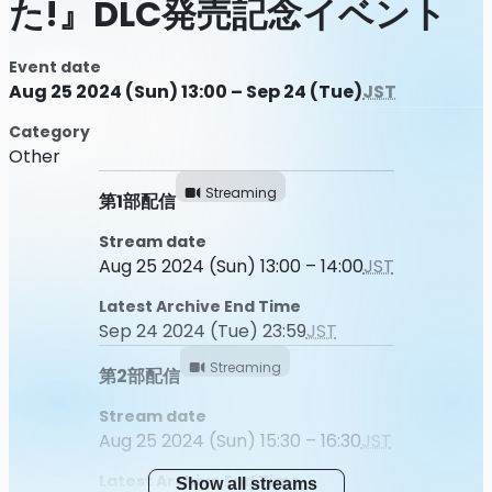
た!』DLC発売記念イベント
Event date
Aug 25 2024 (Sun) 13:00 – Sep 24 (Tue)
JST
Category
Other
Streaming
第1部配信
Stream date
Aug 25 2024 (Sun) 13:00 – 14:00
JST
Latest Archive End Time
Sep 24 2024 (Tue) 23:59
JST
Streaming
第2部配信
Stream date
Aug 25 2024 (Sun) 15:30 – 16:30
JST
Latest Archive End Time
Show all streams