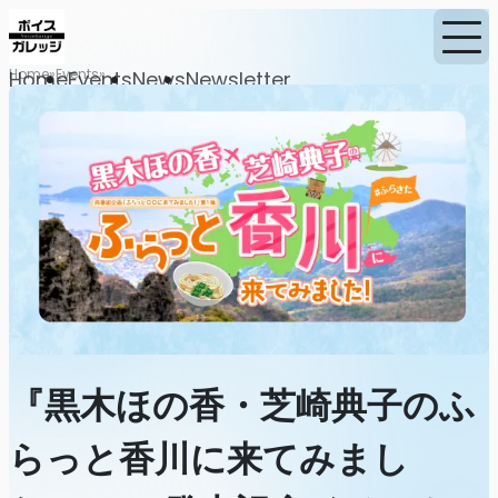
Home
Events
Home
Events
News
Newsletter
『黒木ほの香・芝崎典子のふ
らっと香川に来てみまし