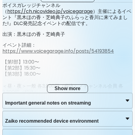
Sep 24 2024 (Tue) 23:59
JST
ボイスガレッジチャンネル
（
https://ch.nicovideo.jp/voicegarage
）主催によるイベ
Streaming
第3部配信
ント『黒木ほの香・芝崎典子のふらっと香川に来てみまし
た!』DLC発売記念イベントの配信です。
Stream date
Aug 25 2024 (Sun) 18:00 – 19:00
JST
出演：黒木ほの香・芝崎典子
イベント詳細：
Latest Archive End Time
https://www.voicegarage.info/posts/54193854
Sep 24 2024 (Tue) 23:59
JST
【第1部】13:00〜
【第2部】15:30〜
【第3部】18:00〜
＜昼・夜＞一般 各3,900円（税込）／チャンネル会員 各
Show more
3,300円（税込）
＜3部通し＞一般 11,700円（税込）／チャンネル会員 9,900
Important general notes on streaming
円（税込）
※会員価格での購入は「イベント詳細」ページをご確認くだ
さい。
Zaiko recommended device environment
＜ボイスガレッジチャンネルへの入会はこちら＞